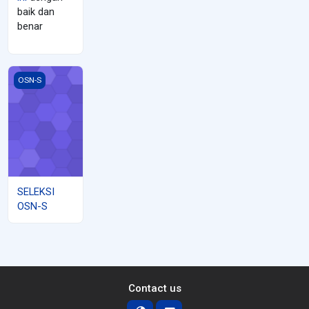
baik dan
benar
SELEKSI OSN-S
OSN-S
SELEKSI
OSN-S
Contact us