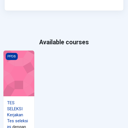
Available courses
TES SELEKSI
PPDB
TES
SELEKSI
Kerjakan
Tes seleksi
ini
dengan